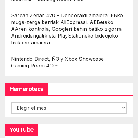
Sarean Zehar 420 – Denboraldi amaiera: EBko
muga-zerga berriak AliExpressi, AEBetako
AAren kontrola, Googleri behin betiko zigorra
Androidengatik eta PlayStationeko bideojoko
fisikoen amaiera
Nintendo Direct, Ñ3 y Xbox Showcase –
Gaming Room #129
Hemeroteca
Hemeroteca
YouTube