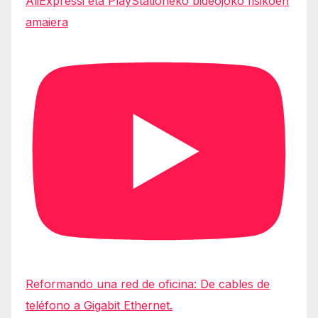
AliExpressi eta PlayStationeko bideojoko fisikoen
amaiera
Reformando una red de oficina: De cables de
teléfono a Gigabit Ethernet.