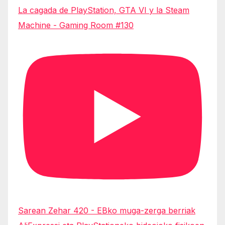
La cagada de PlayStation, GTA VI y la Steam
Machine - Gaming Room #130
Sarean Zehar 420 - EBko muga-zerga berriak