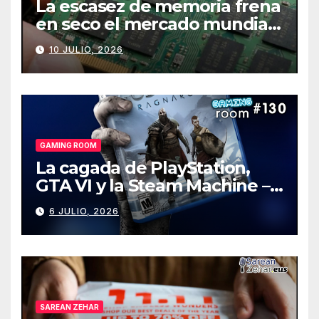
La escasez de memoria frena
en seco el mercado mundial
de PCs
10 JULIO, 2026
GAMING ROOM
La cagada de PlayStation,
GTA VI y la Steam Machine –
Gaming Room #130
6 JULIO, 2026
SAREAN ZEHAR