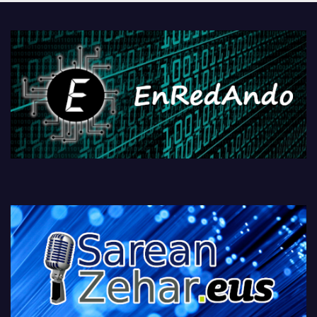
PlayStationeko bideojoko
fisikoen amaiera