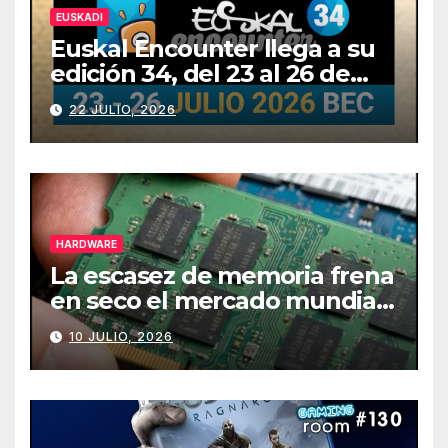
EUSKADI
Euskal Encounter llega a su
edición 34, del 23 al 26 de
julio
22 JULIO, 2026
HARDWARE
La escasez de memoria frena
en seco el mercado mundial
de PCs
10 JULIO, 2026