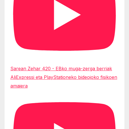
Sarean Zehar 420 - EBko muga-zerga berriak
AliExpressi eta PlayStationeko bideojoko fisikoen
amaiera