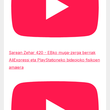
Sarean Zehar 420 - EBko muga-zerga berriak
AliExpressi eta PlayStationeko bideojoko fisikoen
amaiera