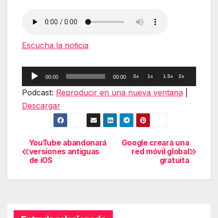
Escucha la noticia
Reproductor
.5x
1x
1.5x
2x
00:00
00:00
de
Podcast:
Reproducir en una nueva ventana
|
audio
Descargar
YouTube abandonará
Google creará una
Navegación
versiones antiguas
red móvil global
de iOS
gratuita
de
entradas