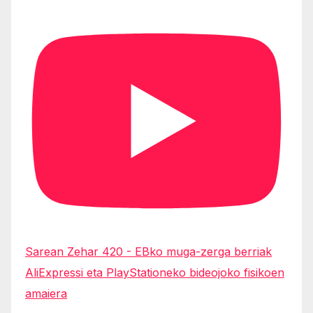
Sarean Zehar 420 - EBko muga-zerga berriak
AliExpressi eta PlayStationeko bideojoko fisikoen
amaiera