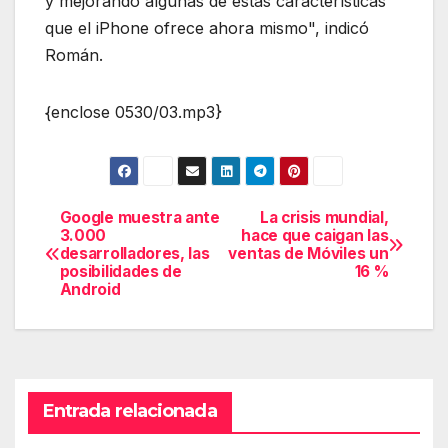
y mejorando algunas de estas características
que el iPhone ofrece ahora mismo", indicó
Román.
{enclose 0530/03.mp3}
Google muestra ante
La crisis mundial,
Navegación
3.000
hace que caigan las
desarrolladores, las
ventas de Móviles un
de
posibilidades de
16 %
Android
entradas
Entrada relacionada