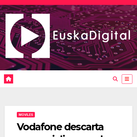
Saltar
al
contenido
MOVILES
Vodafone descarta