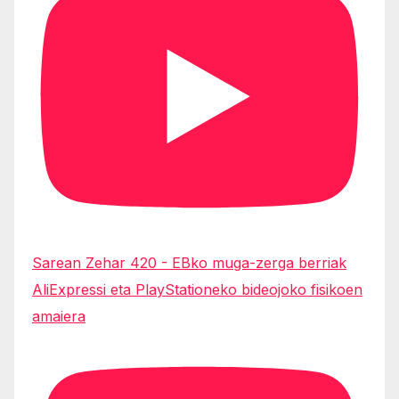
Sarean Zehar 420 - EBko muga-zerga berriak
AliExpressi eta PlayStationeko bideojoko fisikoen
amaiera