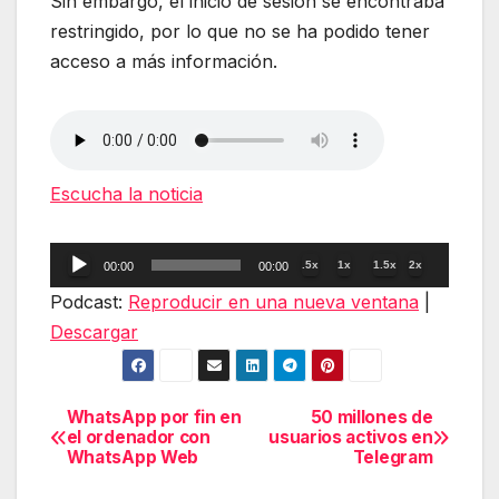
Sin embargo, el inicio de sesión se encontraba
restringido, por lo que no se ha podido tener
acceso a más información.
Escucha la noticia
Reproductor
.5x
1x
1.5x
2x
00:00
00:00
de
Podcast:
Reproducir en una nueva ventana
|
audio
Descargar
WhatsApp por fin en
50 millones de
Navegación
el ordenador con
usuarios activos en
WhatsApp Web
Telegram
de