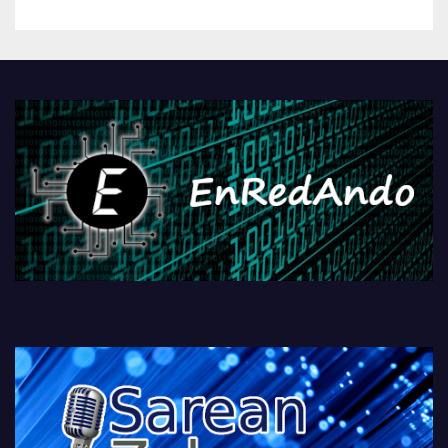
betiko zigorra
Androidengatik eta
PlayStationeko bideojoko
fisikoen amaiera