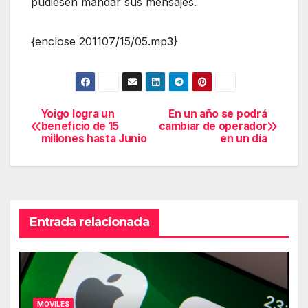
pudiesen mandar sus mensajes.
{enclose 201107/15/05.mp3}
Yoigo logra un
En un año se podrá
Navegación
beneficio de 15
cambiar de operador
millones hasta Junio
en un día
de
entradas
Entrada relacionada
MOVILES