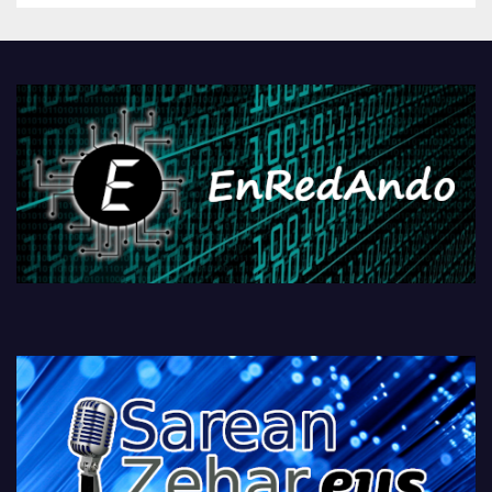
Androidengatik eta
PlayStationeko bideojoko
fisikoen amaiera