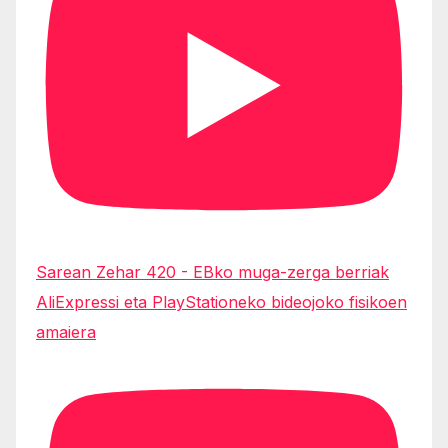
Sarean Zehar 420 - EBko muga-zerga berriak
AliExpressi eta PlayStationeko bideojoko fisikoen
amaiera