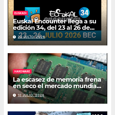
EUSKADI
Euskal Encounter llega a su
edición 34, del 23 al 26 de
julio
22 JULIO, 2026
HARDWARE
La escasez de memoria frena
en seco el mercado mundial
de PCs
10 JULIO, 2026