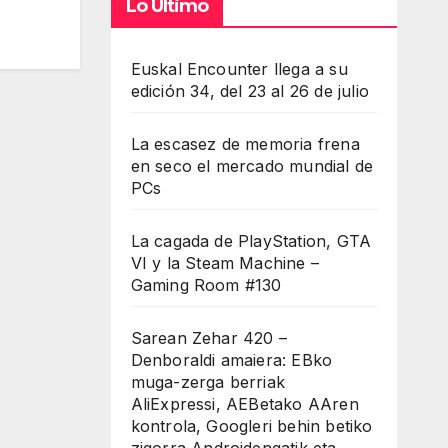
Lo Último
Euskal Encounter llega a su
edición 34, del 23 al 26 de julio
La escasez de memoria frena
en seco el mercado mundial de
PCs
La cagada de PlayStation, GTA
VI y la Steam Machine –
Gaming Room #130
Sarean Zehar 420 –
Denboraldi amaiera: EBko
muga-zerga berriak
AliExpressi, AEBetako AAren
kontrola, Googleri behin betiko
zigorra Androidengatik eta