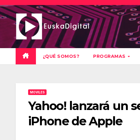
Saltar
al
contenido
¿QUÉ SOMOS?
PROGRAMAS
MOVILES
Yahoo! lanzará un s
iPhone de Apple