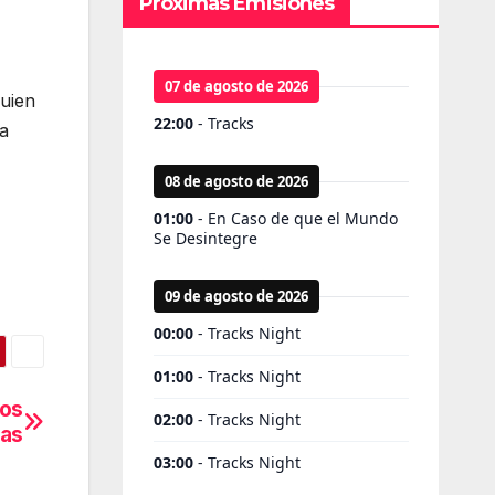
Próximas Emisiones
quien
ra
los
ras