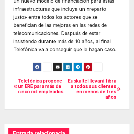
un nuevo modelo de financiación para estas
infraestructuras que incluya un «reparto
justo» entre todos los actores que se
benefician de las mejoras en las redes de
telecomunicaciones. Después de estar
insistiendo durante más de 10 años, al final
Telefónica va a conseguir que le hagan caso.
Telefónica propone
Euskaltel llevará fibra
Navegación
un ERE para más de
a todos sus clientes
cinco mil empleados
en menos de tres
de
años
entradas
Entrada relacionada