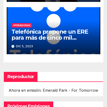
OPERADORAS
Telefónica propone un ERE
para más de cinco mil
empleados
DIC 5, 2023
Reproductor
Ahora en emisión: Emerald Park - For Tomorrow
Próximas Emisiones