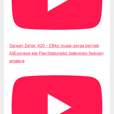
Sarean Zehar 420 - EBko muga-zerga berriak
AliExpressi eta PlayStationeko bideojoko fisikoen
amaiera