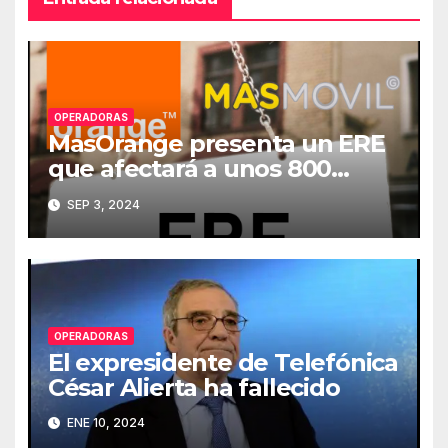
OPERADORAS
MasOrange presenta un ERE
que afectará a unos 800
empleados
SEP 3, 2024
OPERADORAS
El expresidente de Telefónica
César Alierta ha fallecido
ENE 10, 2024