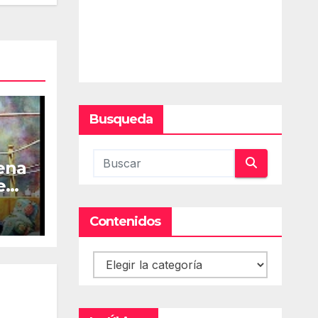
Busqueda
iena
e
Contenidos
Contenidos