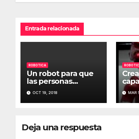
entradas
Entrada relacionada
ROBOTICA
ROBOTI
Un robot para que
Crea
las personas
capa
mayores hagan
obje
OCT 19, 2018
MAR 5
ejercicio
Deja una respuesta