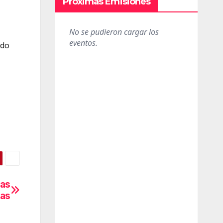
Próximas Emisiones
ido
eas
as