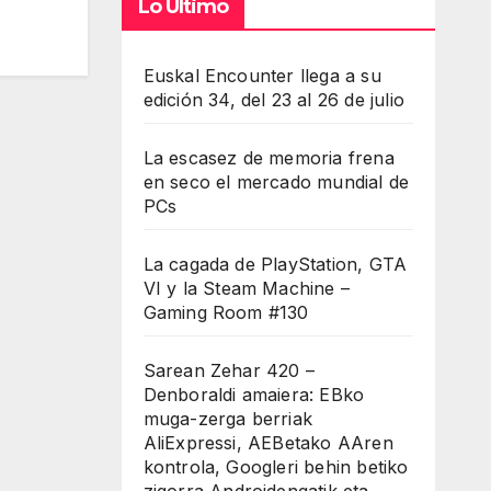
Lo Último
Euskal Encounter llega a su
edición 34, del 23 al 26 de julio
La escasez de memoria frena
en seco el mercado mundial de
PCs
La cagada de PlayStation, GTA
VI y la Steam Machine –
Gaming Room #130
Sarean Zehar 420 –
Denboraldi amaiera: EBko
muga-zerga berriak
AliExpressi, AEBetako AAren
kontrola, Googleri behin betiko
zigorra Androidengatik eta