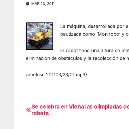
MAR 23, 2011
La máquina, desarrollada por e
bautizada como ‘Monirobo’ y c
El robot tiene una altura de m
eliminación de obstáculos y la recolección de 
{enclose 201103/23/01.mp3}
Se celebra en Viena las olimpiadas d
Navegación
robots
de