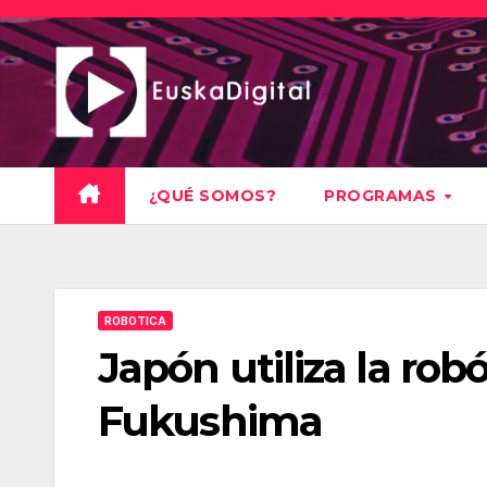
Saltar
al
contenido
¿QUÉ SOMOS?
PROGRAMAS
ROBOTICA
Japón utiliza la rob
Fukushima