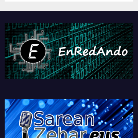
Androidengatik eta
PlayStationeko bideojoko
fisikoen amaiera