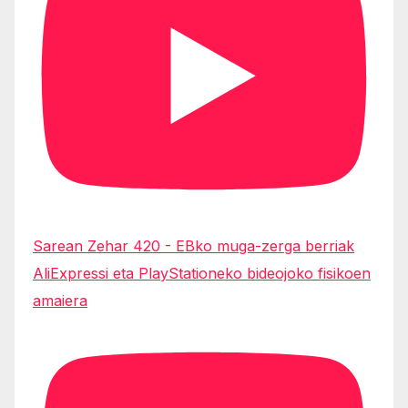
Sarean Zehar 420 - EBko muga-zerga berriak
AliExpressi eta PlayStationeko bideojoko fisikoen
amaiera