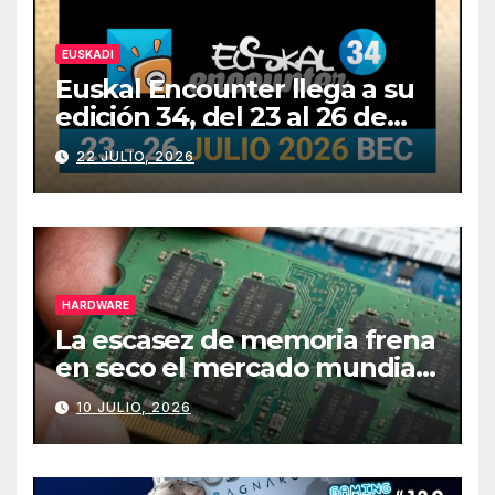
EUSKADI
Euskal Encounter llega a su
edición 34, del 23 al 26 de
julio
22 JULIO, 2026
HARDWARE
La escasez de memoria frena
en seco el mercado mundial
de PCs
10 JULIO, 2026