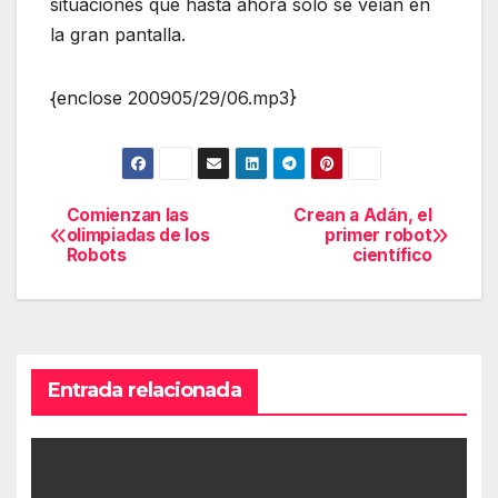
situaciones que hasta ahora solo se veían en
la gran pantalla.
{enclose 200905/29/06.mp3}
Comienzan las
Crean a Adán, el
Navegación
olimpiadas de los
primer robot
Robots
científico
de
entradas
Entrada relacionada