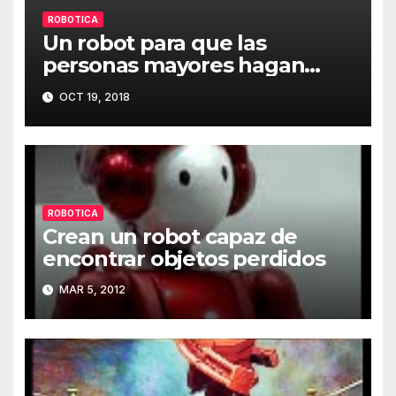
ROBOTICA
Un robot para que las
personas mayores hagan
ejercicio
OCT 19, 2018
ROBOTICA
Crean un robot capaz de
encontrar objetos perdidos
MAR 5, 2012