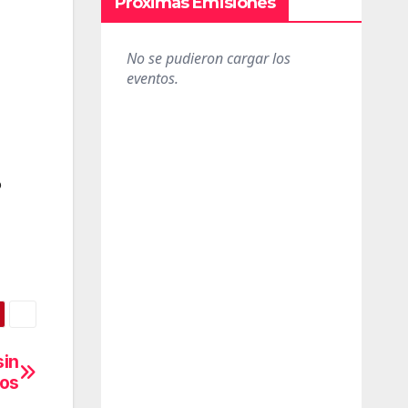
Próximas Emisiones
o
sin
tos