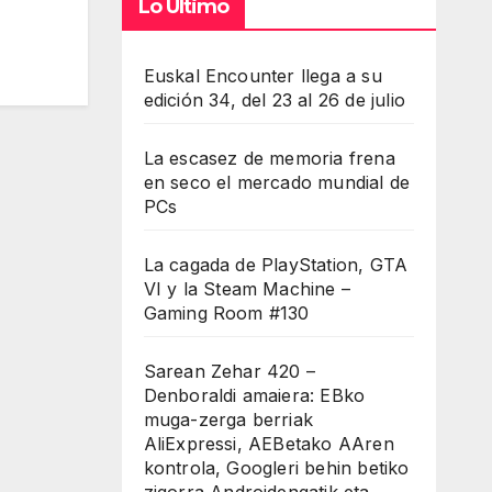
Lo Último
Euskal Encounter llega a su
edición 34, del 23 al 26 de julio
La escasez de memoria frena
en seco el mercado mundial de
PCs
La cagada de PlayStation, GTA
VI y la Steam Machine –
Gaming Room #130
Sarean Zehar 420 –
Denboraldi amaiera: EBko
muga-zerga berriak
AliExpressi, AEBetako AAren
kontrola, Googleri behin betiko
zigorra Androidengatik eta