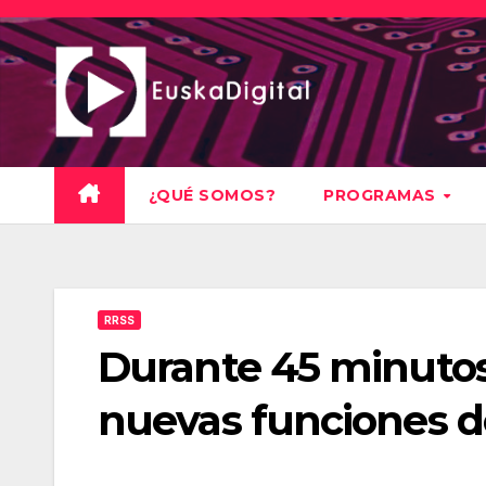
Saltar
al
contenido
¿QUÉ SOMOS?
PROGRAMAS
RRSS
Durante 45 minutos
nuevas funciones 