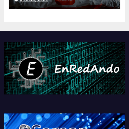
AliExpressi, AEBetako AAren
kontrola, Googleri behin
betiko zigorra
Androidengatik eta
PlayStationeko bideojoko
fisikoen amaiera