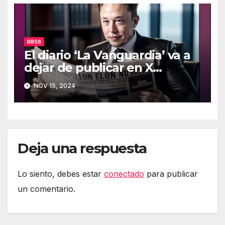
RRSS
El diario ‘La Vanguardia’ va a
dejar de publicar en X
(Twitter)
NOV 15, 2024
Deja una respuesta
Lo siento, debes estar
conectado
para publicar
un comentario.