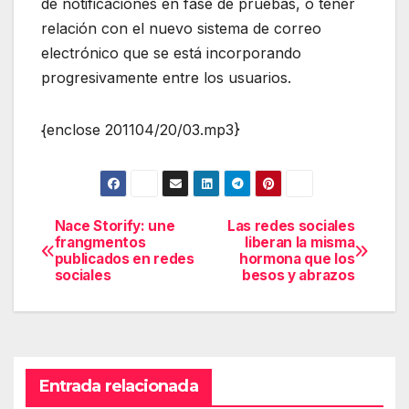
de notificaciones en fase de pruebas, o tener
relación con el nuevo sistema de correo
electrónico que se está incorporando
progresivamente entre los usuarios.
{enclose 201104/20/03.mp3}
Nace Storify: une
Las redes sociales
Navegación
frangmentos
liberan la misma
publicados en redes
hormona que los
de
sociales
besos y abrazos
entradas
Entrada relacionada