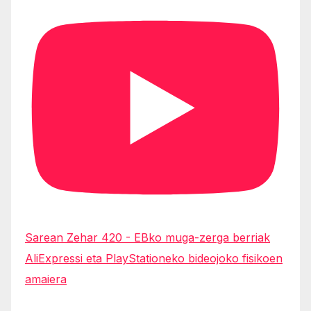
Sarean Zehar 420 - EBko muga-zerga berriak
AliExpressi eta PlayStationeko bideojoko fisikoen
amaiera