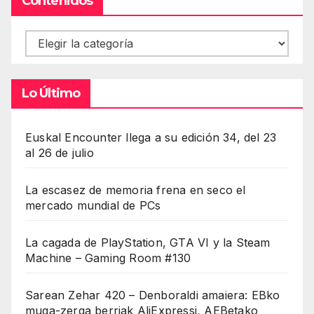
Contenidos
Contenidos
Lo Último
Euskal Encounter llega a su edición 34, del 23
al 26 de julio
La escasez de memoria frena en seco el
mercado mundial de PCs
La cagada de PlayStation, GTA VI y la Steam
Machine – Gaming Room #130
Sarean Zehar 420 – Denboraldi amaiera: EBko
muga-zerga berriak AliExpressi, AEBetako