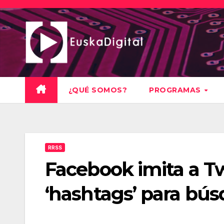
Saltar
al
contenido
¿QUÉ SOMOS?
PROGRAMAS
RRSS
Facebook imita a Tw
‘hashtags’ para bú