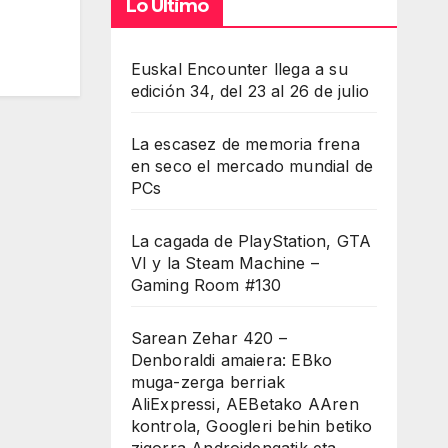
Lo Último
Euskal Encounter llega a su
edición 34, del 23 al 26 de julio
La escasez de memoria frena
en seco el mercado mundial de
PCs
La cagada de PlayStation, GTA
VI y la Steam Machine –
Gaming Room #130
Sarean Zehar 420 –
Denboraldi amaiera: EBko
muga-zerga berriak
AliExpressi, AEBetako AAren
kontrola, Googleri behin betiko
zigorra Androidengatik eta