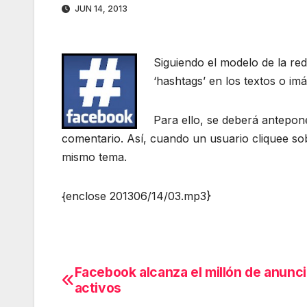
JUN 14, 2013
Siguiendo el modelo de la red
‘hashtags’ en los textos o imá
Para ello, se deberá antepon
comentario. Así, cuando un usuario cliquee sob
mismo tema.
{enclose 201306/14/03.mp3}
Facebook alcanza el millón de anunc
Navegación
activos
de