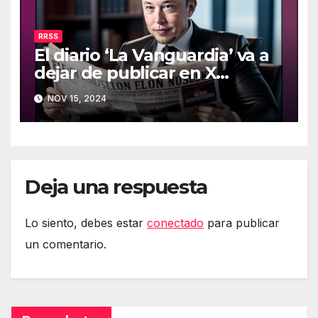
RRSS
El diario ‘La Vanguardia’ va a
dejar de publicar en X
(Twitter)
NOV 15, 2024
Deja una respuesta
Lo siento, debes estar
conectado
para publicar
un comentario.