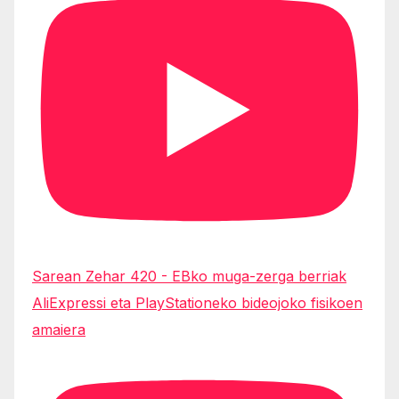
Sarean Zehar 420 - EBko muga-zerga berriak
AliExpressi eta PlayStationeko bideojoko fisikoen
amaiera