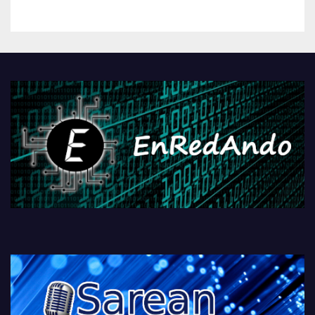
kontrola, Googleri behin
betiko zigorra
Androidengatik eta
PlayStationeko bideojoko
fisikoen amaiera