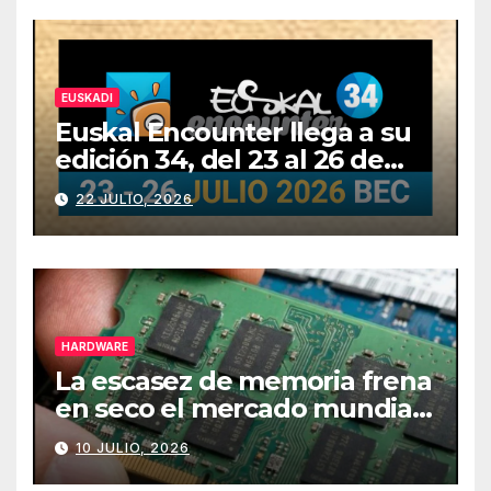
EUSKADI
Euskal Encounter llega a su
edición 34, del 23 al 26 de
julio
22 JULIO, 2026
HARDWARE
La escasez de memoria frena
en seco el mercado mundial
de PCs
10 JULIO, 2026