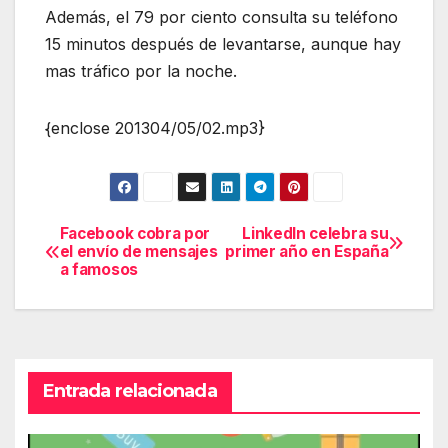
Además, el 79 por ciento consulta su teléfono
15 minutos después de levantarse, aunque hay
mas tráfico por la noche.
{enclose 201304/05/02.mp3}
Facebook cobra por
LinkedIn celebra su
Navegación
el envío de mensajes
primer año en España
a famosos
de
entradas
Entrada relacionada