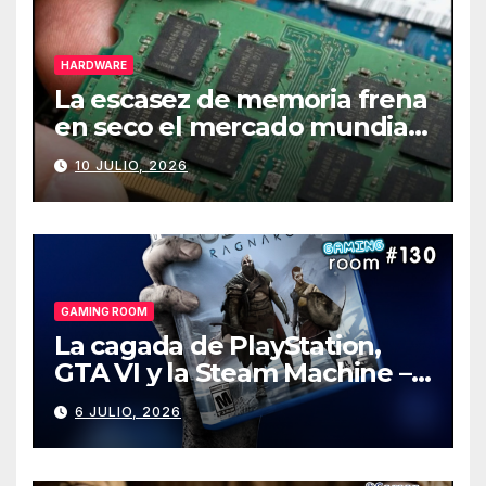
HARDWARE
La escasez de memoria frena
en seco el mercado mundial
de PCs
10 JULIO, 2026
GAMING ROOM
La cagada de PlayStation,
GTA VI y la Steam Machine –
Gaming Room #130
6 JULIO, 2026