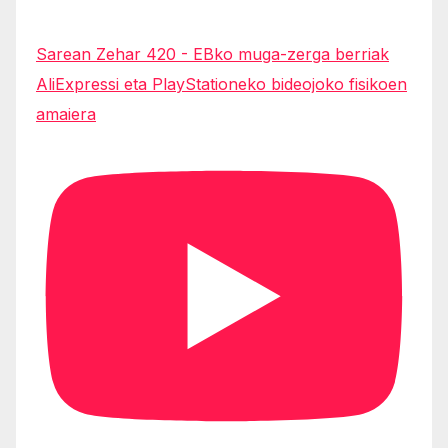
Sarean Zehar 420 - EBko muga-zerga berriak
AliExpressi eta PlayStationeko bideojoko fisikoen
amaiera