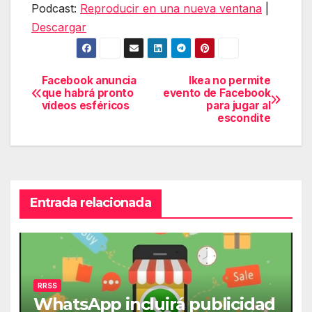
Podcast:
Reproducir en una nueva ventana
|
audio
Descargar
Facebook anuncia
Ikea no permite
Navegación
que habrá pronto
evento de Facebook
vídeos esféricos
para jugar al
de
escondite
entradas
Entrada relacionada
RRSS
WhatsApp incluirá publicidad