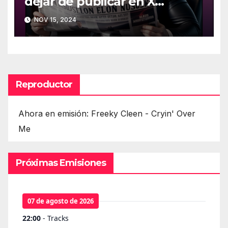
dejar de publicar en X
(Twitter)
NOV 15, 2024
Reproductor
Ahora en emisión: Freeky Cleen - Cryin' Over
Me
Próximas Emisiones