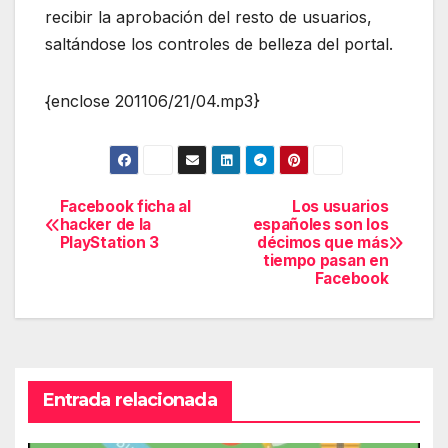
recibir la aprobación del resto de usuarios,
saltándose los controles de belleza del portal.
{enclose 201106/21/04.mp3}
Facebook ficha al
Los usuarios
Navegación
hacker de la
españoles son los
PlayStation 3
décimos que más
de
tiempo pasan en
Facebook
entradas
Entrada relacionada