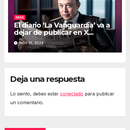
RRSS
El diario ‘La Vanguardia’ va a
dejar de publicar en X
(Twitter)
NOV 15, 2024
Deja una respuesta
Lo siento, debes estar
conectado
para publicar
un comentario.