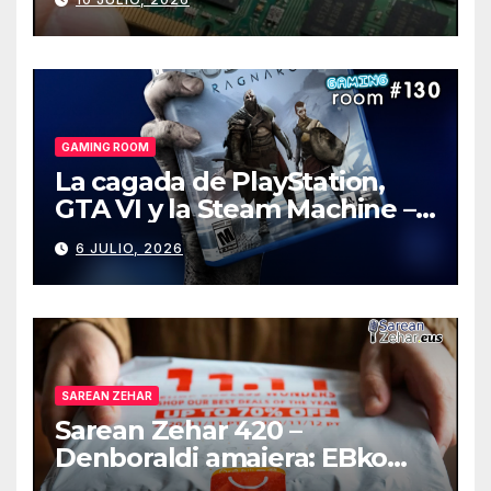
GAMING ROOM
La cagada de PlayStation,
GTA VI y la Steam Machine –
Gaming Room #130
6 JULIO, 2026
SAREAN ZEHAR
Sarean Zehar 420 –
Denboraldi amaiera: EBko
muga-zerga berriak