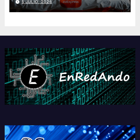
5 JULIO, 2026
AliExpressi, AEBetako AAren
kontrola, Googleri behin
betiko zigorra
Androidengatik eta
PlayStationeko bideojoko
fisikoen amaiera