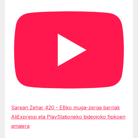
Sarean Zehar 420 - EBko muga-zerga berriak
AliExpressi eta PlayStationeko bideojoko fisikoen
amaiera