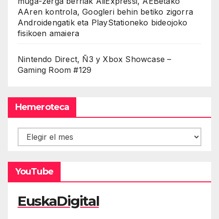
muga-zerga berriak AliExpressi, AEBetako
AAren kontrola, Googleri behin betiko zigorra
Androidengatik eta PlayStationeko bideojoko
fisikoen amaiera
Nintendo Direct, Ñ3 y Xbox Showcase –
Gaming Room #129
Hemeroteca
Hemeroteca
YouTube
EuskaDigital