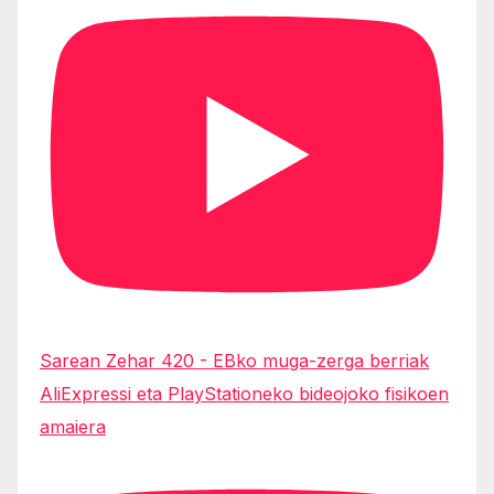
Sarean Zehar 420 - EBko muga-zerga berriak
AliExpressi eta PlayStationeko bideojoko fisikoen
amaiera