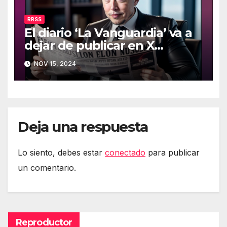
RRSS
El diario ‘La Vanguardia’ va a
dejar de publicar en X
(Twitter)
NOV 15, 2024
Deja una respuesta
Lo siento, debes estar
conectado
para publicar
un comentario.
Reproductor