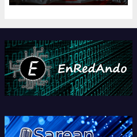
kontrola, Googleri behin
betiko zigorra
Androidengatik eta
PlayStationeko bideojoko
fisikoen amaiera