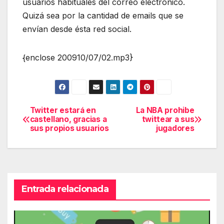
usuarios habituales del correo electrónico.
Quizá sea por la cantidad de emails que se
envían desde ésta red social.
{enclose 200910/07/02.mp3}
Twitter estará en
La NBA prohibe
Navegación
castellano, gracias a
twittear a sus
sus propios usuarios
jugadores
de
entradas
Entrada relacionada