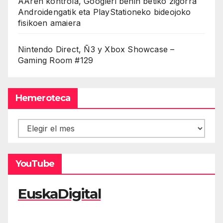
AAren kontrola, Googleri behin betiko zigorra
Androidengatik eta PlayStationeko bideojoko
fisikoen amaiera
Nintendo Direct, Ñ3 y Xbox Showcase –
Gaming Room #129
Hemeroteca
Hemeroteca
YouTube
EuskaDigital