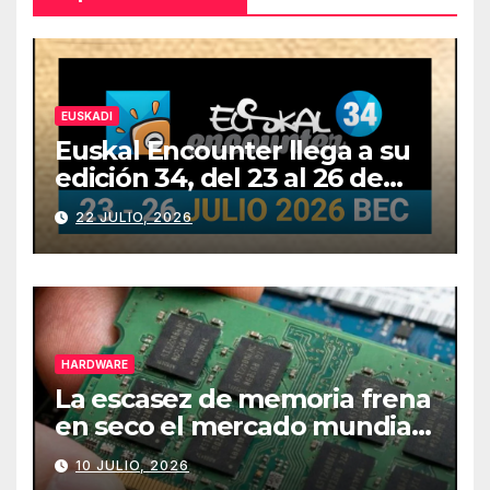
EUSKADI
Euskal Encounter llega a su
edición 34, del 23 al 26 de
julio
22 JULIO, 2026
HARDWARE
La escasez de memoria frena
en seco el mercado mundial
de PCs
10 JULIO, 2026