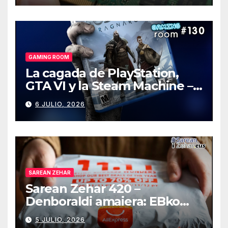
GAMING ROOM
La cagada de PlayStation,
GTA VI y la Steam Machine –
Gaming Room #130
6 JULIO, 2026
SAREAN ZEHAR
Sarean Zehar 420 –
Denboraldi amaiera: EBko
muga-zerga berriak
5 JULIO, 2026
AliExpressi, AEBetako AAren