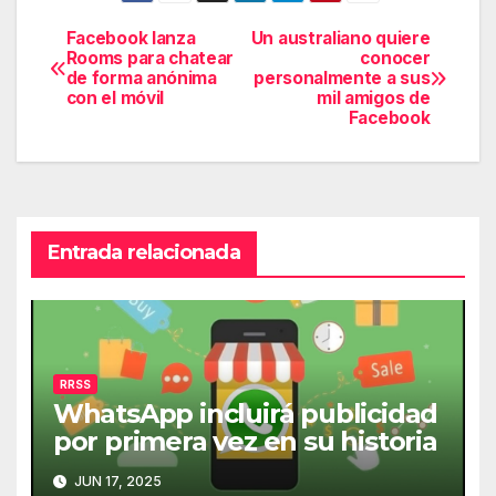
Facebook lanza
Un australiano quiere
Navegación
Rooms para chatear
conocer
de forma anónima
personalmente a sus
de
con el móvil
mil amigos de
Facebook
entradas
Entrada relacionada
RRSS
WhatsApp incluirá publicidad
por primera vez en su historia
JUN 17, 2025