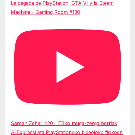
La cagada de PlayStation, GTA VI y la Steam
Machine - Gaming Room #130
Sarean Zehar 420 - EBko muga-zerga berriak
AliExpressi eta PlayStationeko bideojoko fisikoen