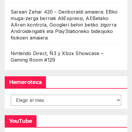
Sarean Zehar 420 – Denboraldi amaiera: EBko
muga-zerga berriak AliExpressi, AEBetako
AAren kontrola, Googleri behin betiko zigorra
Androidengatik eta PlayStationeko bideojoko
fisikoen amaiera
Nintendo Direct, Ñ3 y Xbox Showcase –
Gaming Room #129
Hemeroteca
Hemeroteca
YouTube