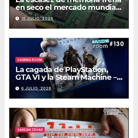
en seco el mercado mundial
de PCs
10 JULIO, 2026
GAMING ROOM
La cagada de PlayStation,
GTA VI y la Steam Machine –
Gaming Room #130
6 JULIO, 2026
SAREAN ZEHAR