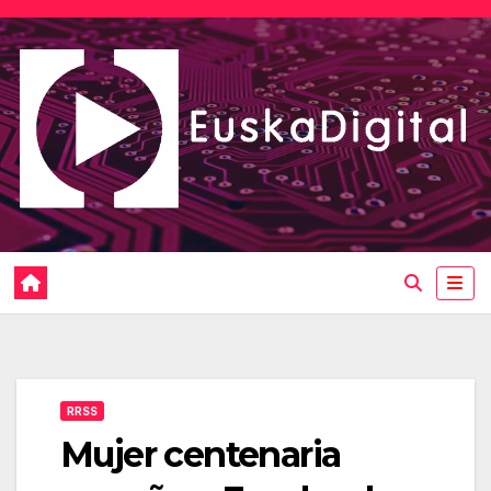
Saltar
al
contenido
RRSS
Mujer centenaria