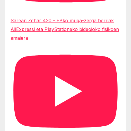
Sarean Zehar 420 - EBko muga-zerga berriak
AliExpressi eta PlayStationeko bideojoko fisikoen
amaiera