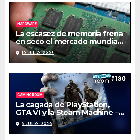
HARDWARE
La escasez de memoria frena
en seco el mercado mundial
de PCs
10 JULIO, 2026
GAMING ROOM
La cagada de PlayStation,
GTA VI y la Steam Machine –
Gaming Room #130
6 JULIO, 2026