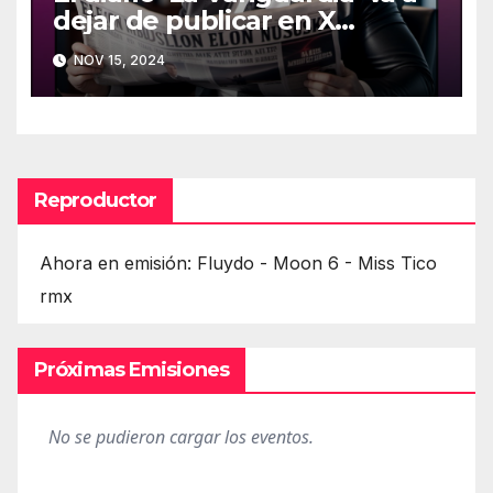
dejar de publicar en X
(Twitter)
NOV 15, 2024
Reproductor
Ahora en emisión: Fluydo - Moon 6 - Miss Tico
rmx
Próximas Emisiones