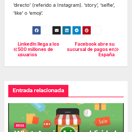
‘directo’ (referido a Instagram). ‘story’, ‘selfie’,
‘like’ o ‘emoji’.
LinkedIn llega a los
Facebook abre su
Navegación
500 millones de
sucursal de pagos en
usuarios
España
de
entradas
Entrada relacionada
RRSS