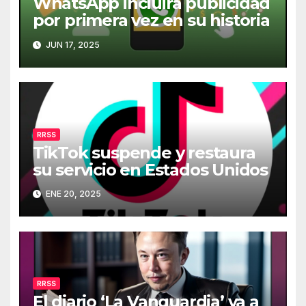
WhatsApp incluirá publicidad
por primera vez en su historia
JUN 17, 2025
RRSS
TikTok suspende y restaura
su servicio en Estados Unidos
ENE 20, 2025
RRSS
El diario ‘La Vanguardia’ va a