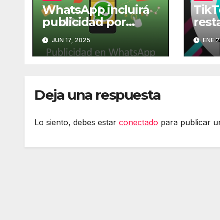
WhatsApp incluirá
TikT
publicidad por
rest
primera vez en su
en E
JUN 17, 2025
ENE 2
historia
Deja una respuesta
Lo siento, debes estar
conectado
para publicar u