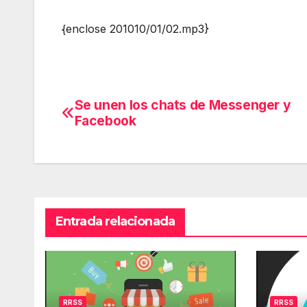
{enclose 201010/01/02.mp3}
Se unen los chats de Messenger y
Navegación
Facebook
de
entradas
Entrada relacionada
RRSS
RRSS