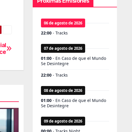
Próximas Emisiones
ial
ce