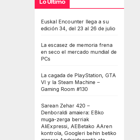
Lo Último
Euskal Encounter llega a su
edición 34, del 23 al 26 de julio
La escasez de memoria frena
en seco el mercado mundial de
PCs
La cagada de PlayStation, GTA
VI y la Steam Machine –
Gaming Room #130
Sarean Zehar 420 –
Denboraldi amaiera: EBko
muga-zerga berriak
AliExpressi, AEBetako AAren
kontrola, Googleri behin betiko
zigorra Androidengatik eta