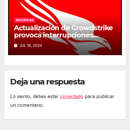
SEGURIDAD
Actualización de Crowdstrike
provoca interrupciones
masivas en servicios críticos
JUL 19, 2024
Deja una respuesta
Lo siento, debes estar
conectado
para publicar
un comentario.