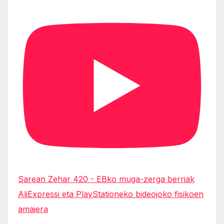
Sarean Zehar 420 - EBko muga-zerga berriak
AliExpressi eta PlayStationeko bideojoko fisikoen
amaiera