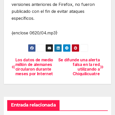
versiones anteriores de Firefox, no fueron
publicado con el fin de evitar ataques
específicos.
{enclose 0620/04.mp3}
Los datos de medio
Se difunde una alerta
Navegación
millón de alemanes
falsa en la red
circularon durante
utilizando a
de
meses por Internet
Chiquilicuatre
entradas
Entrada relacionada