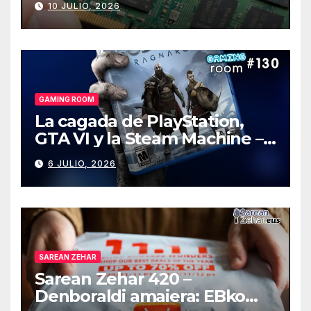
10 JULIO, 2026
GAMING ROOM
La cagada de PlayStation,
GTA VI y la Steam Machine –
Gaming Room #130
6 JULIO, 2026
SAREAN ZEHAR
Sarean Zehar 420 –
Denboraldi amaiera: EBko