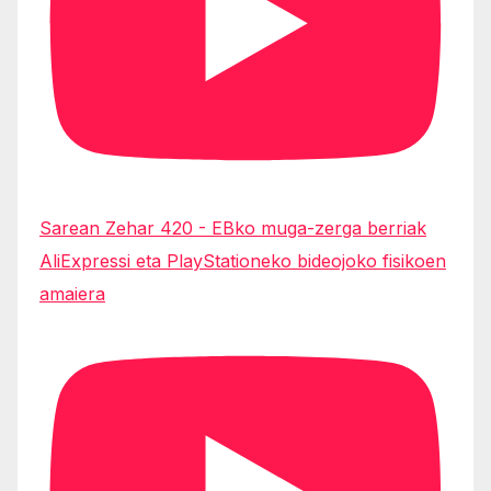
Sarean Zehar 420 - EBko muga-zerga berriak
AliExpressi eta PlayStationeko bideojoko fisikoen
amaiera