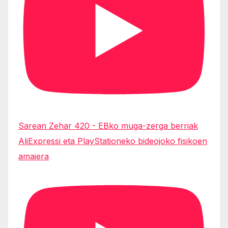
Sarean Zehar 420 - EBko muga-zerga berriak
AliExpressi eta PlayStationeko bideojoko fisikoen
amaiera