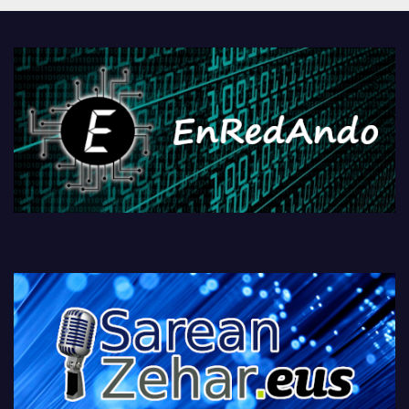
PlayStationeko bideojoko
fisikoen amaiera