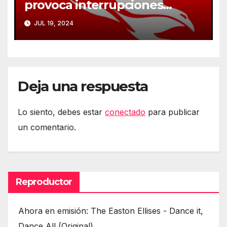
provoca interrupciones
masivas en servicios críticos
JUL 19, 2024
Deja una respuesta
Lo siento, debes estar
conectado
para publicar
un comentario.
Reproductor
Ahora en emisión: The Easton Ellises - Dance it,
Dance All (Original)