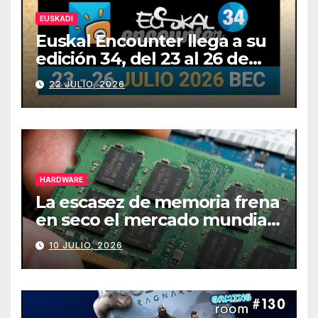
EUSKADI
Euskal Encounter llega a su
edición 34, del 23 al 26 de
julio
22 JULIO, 2026
HARDWARE
La escasez de memoria frena
en seco el mercado mundial
de PCs
10 JULIO, 2026