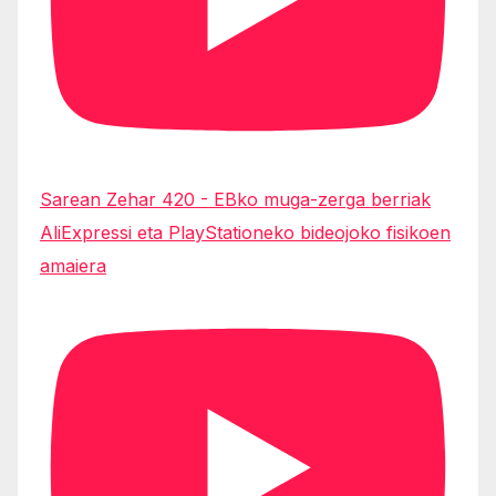
Sarean Zehar 420 - EBko muga-zerga berriak
AliExpressi eta PlayStationeko bideojoko fisikoen
amaiera