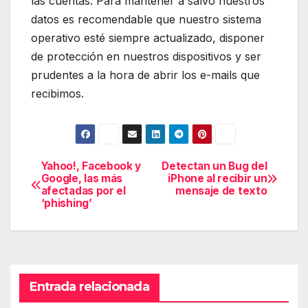
las cuentas. Para mantener a salvo nuestros
datos es recomendable que nuestro sistema
operativo esté siempre actualizado, disponer
de protección en nuestros dispositivos y ser
prudentes a la hora de abrir los e-mails que
recibimos.
Yahoo!, Facebook y
Detectan un Bug del
Navegación
Google, las más
iPhone al recibir un
afectadas por el
mensaje de texto
de
‘phishing’
entradas
Entrada relacionada