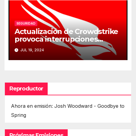
SEGURIDAD
Actualización de Crowdstrike
provoca interrupciones
masivas en servicios críticos
JUL 19, 2024
Reproductor
Ahora en emisión: Josh Woodward - Goodbye to
Spring
Próximas Emisiones