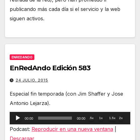
publicando más cada día si el servicio y la web
siguen activos.
ENREDANDO
EnRedAndo Edición 583
24 JULIO, 2015
Especial fin temporada (con Jim Shaffer y Jose
Antonio Lejarza).
Reproductor
.5x
1x
1.5x
2x
00:00
00:00
de
Podcast:
Reproducir en una nueva ventana
|
audio
Descargar