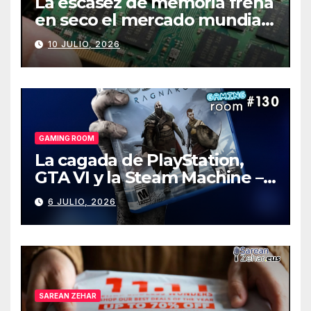
La escasez de memoria frena
en seco el mercado mundial
de PCs
10 JULIO, 2026
GAMING ROOM
La cagada de PlayStation,
GTA VI y la Steam Machine –
Gaming Room #130
6 JULIO, 2026
SAREAN ZEHAR