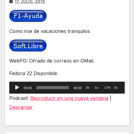
17 JULIO, 2015
Como irse de vacaciones tranquilos
WebPG: Cifrado de correos en GMail.
Fedora 22 Disponible
Reproductor
.5x
1x
1.5x
2x
00:00
00:00
de
Podcast:
Reproducir en una nueva ventana
|
audio
Descargar