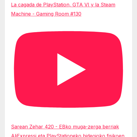
La cagada de PlayStation, GTA VI y la Steam
Machine - Gaming Room #130
Sarean Zehar 420 - EBko muga-zerga berriak
AliExpressi eta PlayStationeko bideojoko fisikoen