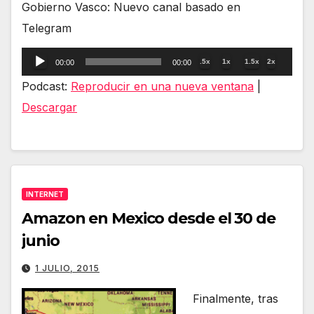
Gobierno Vasco: Nuevo canal basado en
Telegram
Reproductor
.5x
1x
1.5x
2x
00:00
00:00
de
Podcast:
Reproducir en una nueva ventana
|
audio
Descargar
INTERNET
Amazon en Mexico desde el 30 de
junio
1 JULIO, 2015
Finalmente, tras