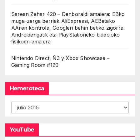
Sarean Zehar 420 – Denboraldi amaiera: EBko
muga-zerga berriak AliExpressi, AEBetako
AAren kontrola, Googleri behin betiko zigorra
Androidengatik eta PlayStationeko bideojoko
fisikoen amaiera
Nintendo Direct, Ñ3 y Xbox Showcase –
Gaming Room #129
Hemeroteca
Hemeroteca
YouTube