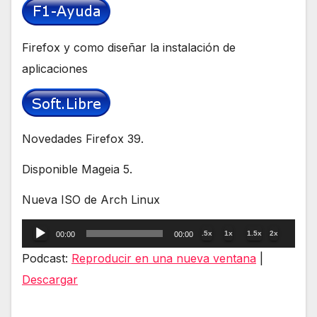
Firefox y como diseñar la instalación de
aplicaciones
Novedades Firefox 39.
Disponible Mageia 5.
Nueva ISO de Arch Linux
Reproductor
.5x
1x
1.5x
2x
00:00
00:00
de
Podcast:
Reproducir en una nueva ventana
|
audio
Descargar