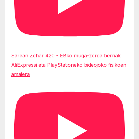
Sarean Zehar 420 - EBko muga-zerga berriak
AliExpressi eta PlayStationeko bideojoko fisikoen
amaiera