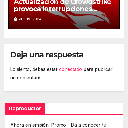
Actualización de Crowdstrike
provoca interrupciones
masivas en servicios críticos
JUL 19, 2024
Deja una respuesta
Lo siento, debes estar
conectado
para publicar
un comentario.
Reproductor
Ahora en emisión: Promo - Da a conocer tu