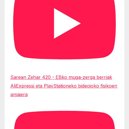
Sarean Zehar 420 - EBko muga-zerga berriak
AliExpressi eta PlayStationeko bideojoko fisikoen
amaiera