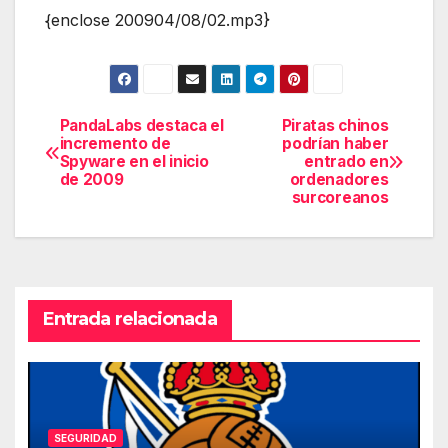
{enclose 200904/08/02.mp3}
PandaLabs destaca el
Piratas chinos
Navegación
incremento de
podrían haber
Spyware en el inicio
entrado en
de
de 2009
ordenadores
surcoreanos
entradas
Entrada relacionada
SEGURIDAD