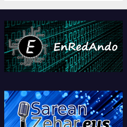
Androidengatik eta
PlayStationeko bideojoko
fisikoen amaiera