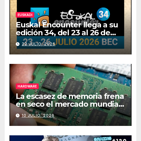
EUSKADI
Euskal Encounter llega a su
edición 34, del 23 al 26 de
julio
22 JULIO, 2026
HARDWARE
La escasez de memoria frena
en seco el mercado mundial
de PCs
10 JULIO, 2026