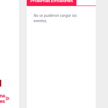
Próximas Emisiones
una
res