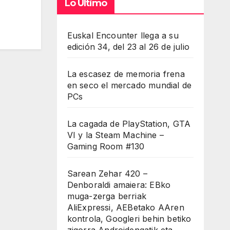
Lo Último
Euskal Encounter llega a su
edición 34, del 23 al 26 de julio
La escasez de memoria frena
en seco el mercado mundial de
PCs
La cagada de PlayStation, GTA
VI y la Steam Machine –
Gaming Room #130
Sarean Zehar 420 –
Denboraldi amaiera: EBko
muga-zerga berriak
AliExpressi, AEBetako AAren
kontrola, Googleri behin betiko
zigorra Androidengatik eta