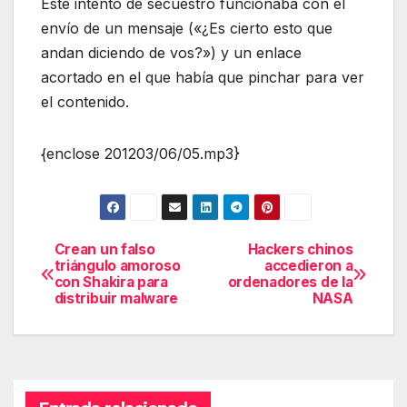
Este intento de secuestro funcionaba con el
envío de un mensaje («¿Es cierto esto que
andan diciendo de vos?») y un enlace
acortado en el que había que pinchar para ver
el contenido.
{enclose 201203/06/05.mp3}
Crean un falso
Hackers chinos
Navegación
triángulo amoroso
accedieron a
con Shakira para
ordenadores de la
de
distribuir malware
NASA
entradas