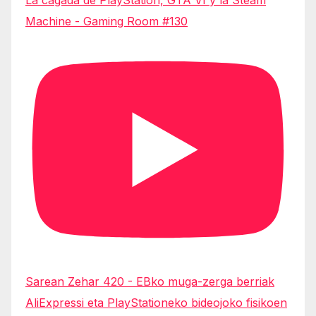
Machine - Gaming Room #130
Sarean Zehar 420 - EBko muga-zerga berriak
AliExpressi eta PlayStationeko bideojoko fisikoen