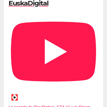
EuskaDigital
La cagada de PlayStation, GTA VI y la Steam