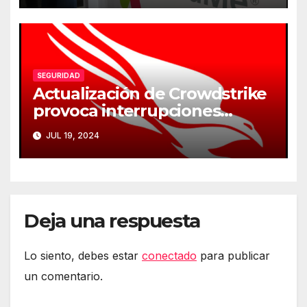
SEGURIDAD
Actualización de Crowdstrike
provoca interrupciones
masivas en servicios críticos
JUL 19, 2024
Deja una respuesta
Lo siento, debes estar
conectado
para publicar
un comentario.