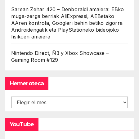
Sarean Zehar 420 – Denboraldi amaiera: EBko
muga-zerga berriak AliExpressi, AEBetako
AAren kontrola, Googleri behin betiko zigorra
Androidengatik eta PlayStationeko bideojoko
fisikoen amaiera
Nintendo Direct, Ñ3 y Xbox Showcase –
Gaming Room #129
Hemeroteca
Hemeroteca
YouTube