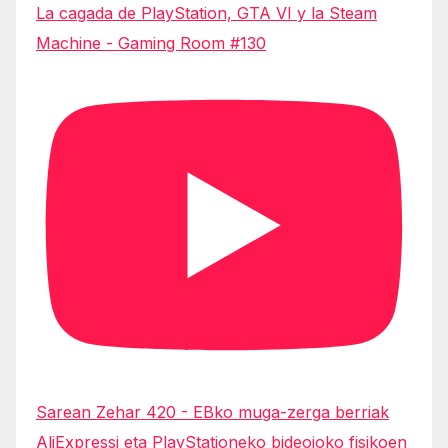
La cagada de PlayStation, GTA VI y la Steam
Machine - Gaming Room #130
Sarean Zehar 420 - EBko muga-zerga berriak
AliExpressi eta PlayStationeko bideojoko fisikoen