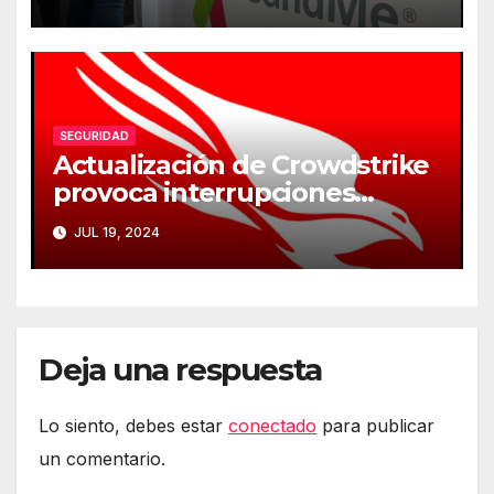
genéticos
SEGURIDAD
Actualización de Crowdstrike
provoca interrupciones
masivas en servicios críticos
JUL 19, 2024
Deja una respuesta
Lo siento, debes estar
conectado
para publicar
un comentario.