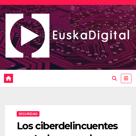
Saltar
al
contenido
SEGURIDAD
Los ciberdelincuentes