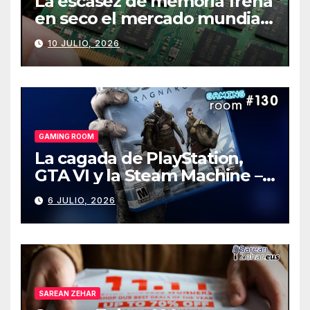
La escasez de memoria frena
en seco el mercado mundial
de PCs
10 JULIO, 2026
GAMING ROOM
La cagada de PlayStation,
GTA VI y la Steam Machine –
Gaming Room #130
6 JULIO, 2026
SAREAN ZEHAR