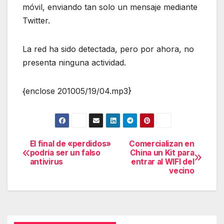
móvil, enviando tan solo un mensaje mediante
Twitter.
La red ha sido detectada, pero por ahora, no
presenta ninguna actividad.
{enclose 201005/19/04.mp3}
El final de «perdidos»
Comercializan en
Navegación
podría ser un falso
China un Kit para
antivirus
entrar al WIFI del
de
vecino
entradas