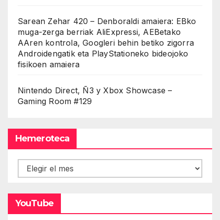
Sarean Zehar 420 – Denboraldi amaiera: EBko
muga-zerga berriak AliExpressi, AEBetako
AAren kontrola, Googleri behin betiko zigorra
Androidengatik eta PlayStationeko bideojoko
fisikoen amaiera
Nintendo Direct, Ñ3 y Xbox Showcase –
Gaming Room #129
Hemeroteca
Hemeroteca
YouTube