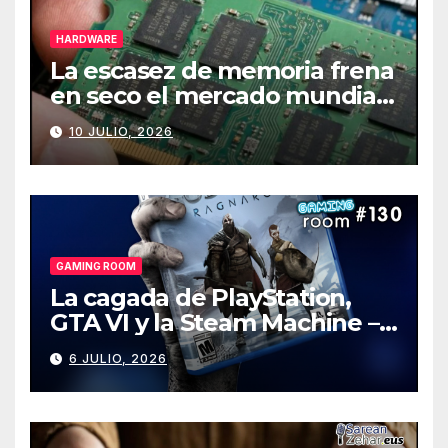
HARDWARE
La escasez de memoria frena
en seco el mercado mundial
de PCs
10 JULIO, 2026
GAMING ROOM
La cagada de PlayStation,
GTA VI y la Steam Machine –
Gaming Room #130
6 JULIO, 2026