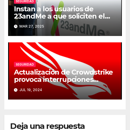
SEGURIDAD
Instan a los usuarios de
23andMe a que soliciten el
borrado de sus datos
MAR 27, 2025
genéticos
SEGURIDAD
Actualización de Crowdstrike
provoca interrupciones
masivas en servicios críticos
JUL 19, 2024
Deja una respuesta