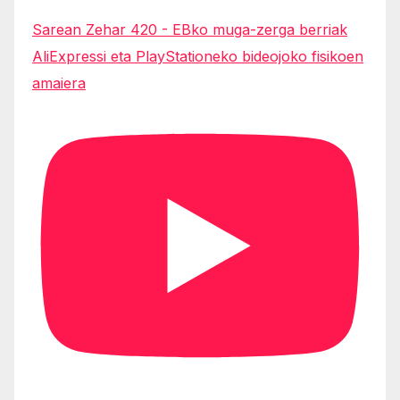
Sarean Zehar 420 - EBko muga-zerga berriak
AliExpressi eta PlayStationeko bideojoko fisikoen
amaiera