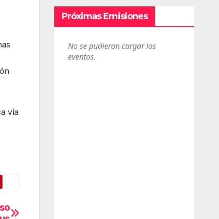
Próximas Emisiones
nas
ión
a vía
lso
rus