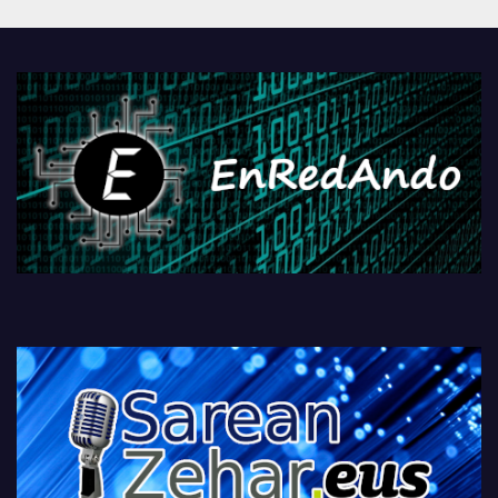
Androidengatik eta
PlayStationeko bideojoko
fisikoen amaiera