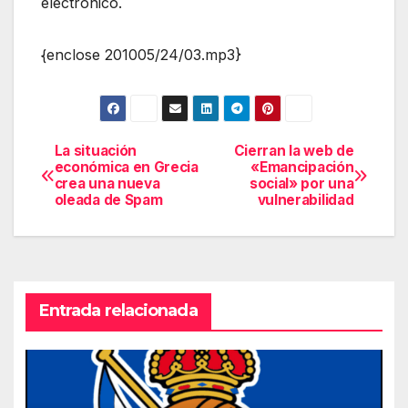
electrónico.
{enclose 201005/24/03.mp3}
La situación
Cierran la web de
Navegación
económica en Grecia
«Emancipación
crea una nueva
social» por una
de
oleada de Spam
vulnerabilidad
entradas
Entrada relacionada