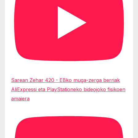
Sarean Zehar 420 - EBko muga-zerga berriak
AliExpressi eta PlayStationeko bideojoko fisikoen
amaiera