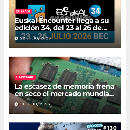
EUSKADI
Euskal Encounter llega a su
edición 34, del 23 al 26 de
julio
22 JULIO, 2026
HARDWARE
La escasez de memoria frena
en seco el mercado mundial
de PCs
10 JULIO, 2026