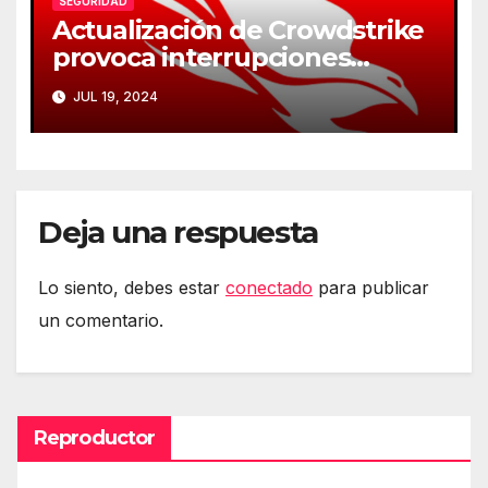
SEGURIDAD
Actualización de Crowdstrike
provoca interrupciones
masivas en servicios críticos
JUL 19, 2024
Deja una respuesta
Lo siento, debes estar
conectado
para publicar
un comentario.
Reproductor