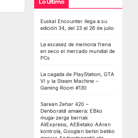
Lo Último
Euskal Encounter llega a su
edición 34, del 23 al 26 de julio
La escasez de memoria frena
en seco el mercado mundial de
PCs
La cagada de PlayStation, GTA
VI y la Steam Machine –
Gaming Room #130
Sarean Zehar 420 –
Denboraldi amaiera: EBko
muga-zerga berriak
AliExpressi, AEBetako AAren
kontrola, Googleri behin betiko
zigorra Androidengatik eta