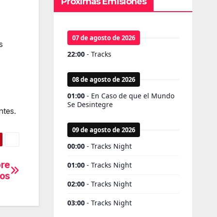
Próximas Emisiones
s
ntes.
bre
tos