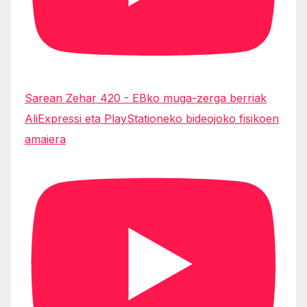
Sarean Zehar 420 - EBko muga-zerga berriak
AliExpressi eta PlayStationeko bideojoko fisikoen
amaiera