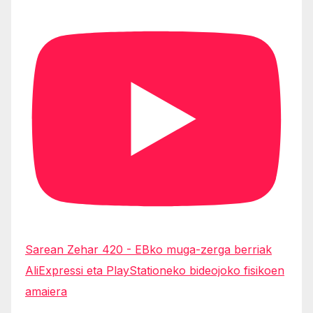
Sarean Zehar 420 - EBko muga-zerga berriak
AliExpressi eta PlayStationeko bideojoko fisikoen
amaiera