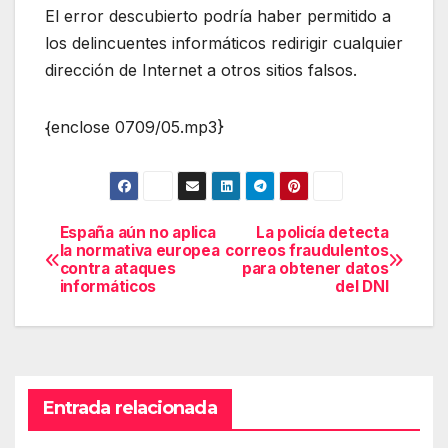
El error descubierto podría haber permitido a
los delincuentes informáticos redirigir cualquier
dirección de Internet a otros sitios falsos.
{enclose 0709/05.mp3}
España aún no aplica
La policía detecta
Navegación
la normativa europea
correos fraudulentos
contra ataques
para obtener datos
de
informáticos
del DNI
entradas
Entrada relacionada