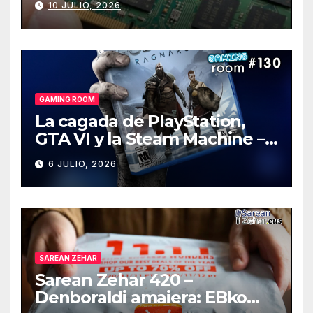
10 JULIO, 2026
GAMING ROOM
La cagada de PlayStation,
GTA VI y la Steam Machine –
Gaming Room #130
6 JULIO, 2026
SAREAN ZEHAR
Sarean Zehar 420 –
Denboraldi amaiera: EBko