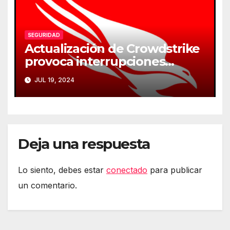
SEGURIDAD
Actualización de Crowdstrike
provoca interrupciones
masivas en servicios críticos
JUL 19, 2024
Deja una respuesta
Lo siento, debes estar
conectado
para publicar
un comentario.