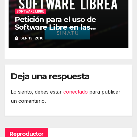
SOFTWARE LIBRE
Petición para el uso de
Software Libre en las
administraciones vascas
SEP 13, 2016
Deja una respuesta
Lo siento, debes estar
conectado
para publicar
un comentario.
Reproductor