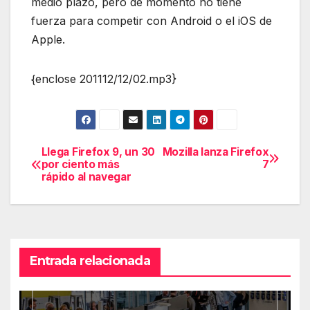
medio plazo, pero de momento no tiene
fuerza para competir con Android o el iOS de
Apple.
{enclose 201112/12/02.mp3}
Llega Firefox 9, un 30
Mozilla lanza Firefox
Navegación
por ciento más
7
rápido al navegar
de
entradas
Entrada relacionada