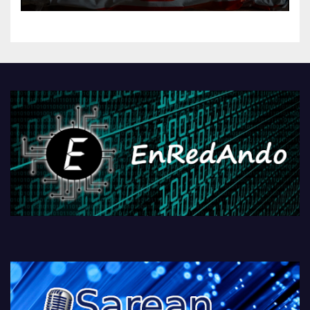
kontrola, Googleri behin
betiko zigorra
Androidengatik eta
PlayStationeko bideojoko
fisikoen amaiera