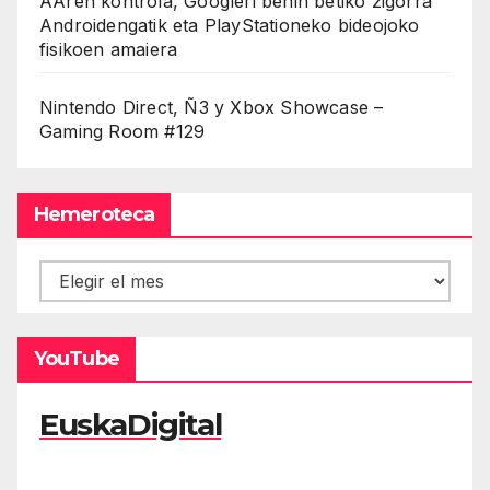
AAren kontrola, Googleri behin betiko zigorra
Androidengatik eta PlayStationeko bideojoko
fisikoen amaiera
Nintendo Direct, Ñ3 y Xbox Showcase –
Gaming Room #129
Hemeroteca
Hemeroteca
YouTube
EuskaDigital