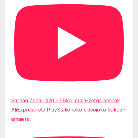
Sarean Zehar 420 - EBko muga-zerga berriak
AliExpressi eta PlayStationeko bideojoko fisikoen
amaiera