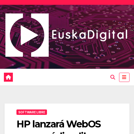
Saltar
al
contenido
SOFTWARE LIBRE
HP lanzará WebOS