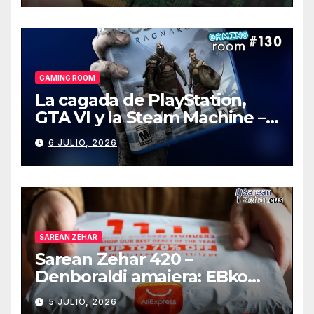
GAMING ROOM
La cagada de PlayStation,
GTA VI y la Steam Machine –
Gaming Room #130
6 JULIO, 2026
SAREAN ZEHAR
Sarean Zehar 420 –
Denboraldi amaiera: EBko
muga-zerga berriak
5 JULIO, 2026
AliExpressi, AEBetako AAren