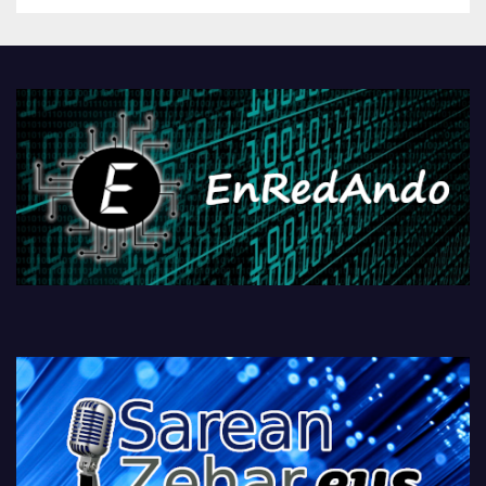
Androidengatik eta
PlayStationeko bideojoko
fisikoen amaiera