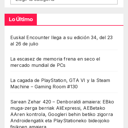
Lo Último
Euskal Encounter llega a su edición 34, del 23
al 26 de julio
La escasez de memoria frena en seco el
mercado mundial de PCs
La cagada de PlayStation, GTA VI y la Steam
Machine – Gaming Room #130
Sarean Zehar 420 – Denboraldi amaiera: EBko
muga-zerga berriak AliExpressi, AEBetako
AAren kontrola, Googleri behin betiko zigorra
Androidengatik eta PlayStationeko bideojoko
fisikoen amaiera