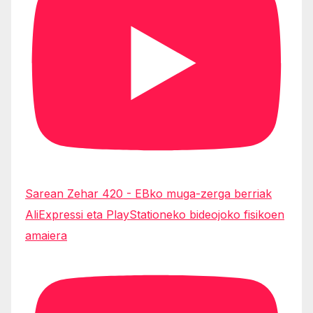
Sarean Zehar 420 - EBko muga-zerga berriak
AliExpressi eta PlayStationeko bideojoko fisikoen
amaiera