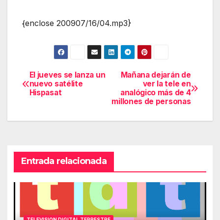
{enclose 200907/16/04.mp3}
El jueves se lanza un
Mañana dejarán de
Navegación
nuevo satélite
ver la tele en
Hispasat
analógico más de 4
de
millones de personas
entradas
Entrada relacionada
TELEVISION DIGITAL TERRESTRE