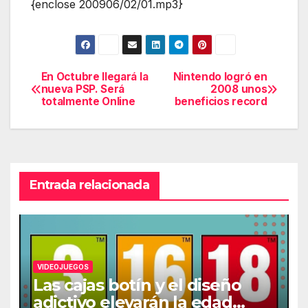
{enclose 200906/02/01.mp3}
En Octubre llegará la
Nintendo logró en
Navegación
nueva PSP. Será
2008 unos
totalmente Online
beneficios record
de
entradas
Entrada relacionada
VIDEOJUEGOS
Las cajas botín y el diseño
adictivo elevarán la edad