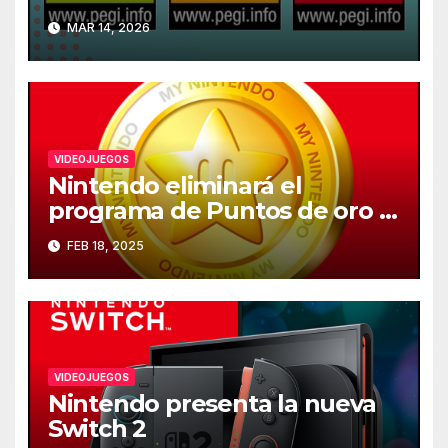
recomendada de los
MAR 14, 2026
videojuegos en Europa
VIDEOJUEGOS
Nintendo eliminará el
programa de Puntos de oro el
25 de marzo
FEB 18, 2025
VIDEOJUEGOS
Nintendo presenta la nueva
Switch 2