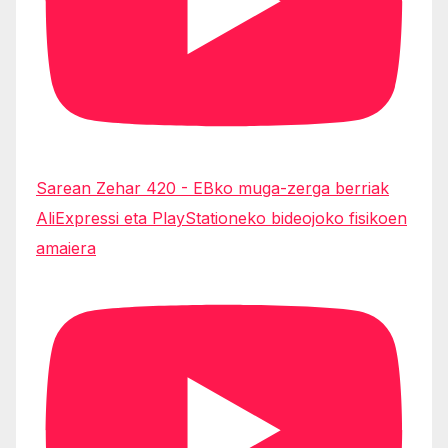
Sarean Zehar 420 - EBko muga-zerga berriak
AliExpressi eta PlayStationeko bideojoko fisikoen
amaiera