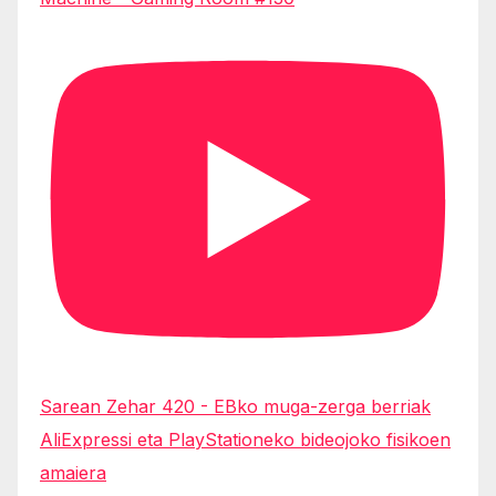
Sarean Zehar 420 - EBko muga-zerga berriak
AliExpressi eta PlayStationeko bideojoko fisikoen
amaiera