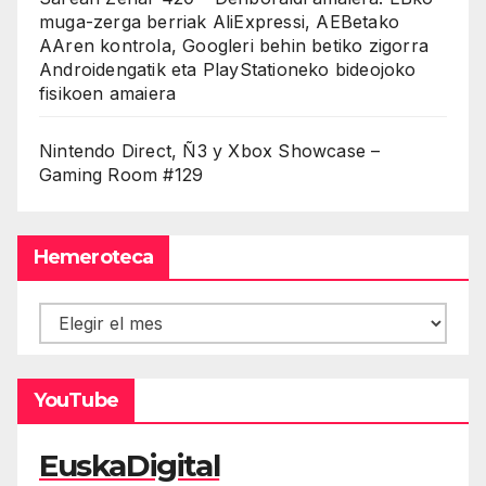
muga-zerga berriak AliExpressi, AEBetako
AAren kontrola, Googleri behin betiko zigorra
Androidengatik eta PlayStationeko bideojoko
fisikoen amaiera
Nintendo Direct, Ñ3 y Xbox Showcase –
Gaming Room #129
Hemeroteca
Hemeroteca
YouTube
EuskaDigital