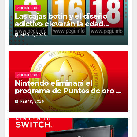
VIDEOJUEGOS
Las cajas botín y el diseño
adictivo elevarán la edad
recomendada de los
MAR 14, 2026
videojuegos en Europa
VIDEOJUEGOS
Nintendo eliminará el
programa de Puntos de oro el
25 de marzo
FEB 18, 2025