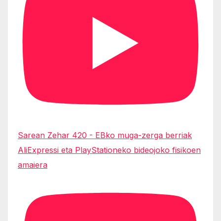
Sarean Zehar 420 - EBko muga-zerga berriak
AliExpressi eta PlayStationeko bideojoko fisikoen
amaiera