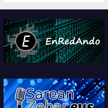
Androidengatik eta
PlayStationeko bideojoko
fisikoen amaiera