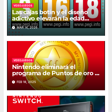
VIDEOJUEGOS
Las cajas botín y el diseño
adictivo elevarán la edad
recomendada de los
MAR 14, 2026
videojuegos en Europa
VIDEOJUEGOS
Nintendo eliminará el
programa de Puntos de oro el
25 de marzo
FEB 18, 2025