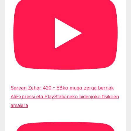
Sarean Zehar 420 - EBko muga-zerga berriak
AliExpressi eta PlayStationeko bideojoko fisikoen
amaiera