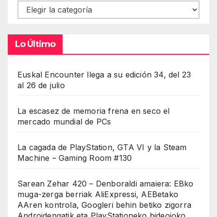
Contenidos
Lo Último
Euskal Encounter llega a su edición 34, del 23
al 26 de julio
La escasez de memoria frena en seco el
mercado mundial de PCs
La cagada de PlayStation, GTA VI y la Steam
Machine – Gaming Room #130
Sarean Zehar 420 – Denboraldi amaiera: EBko
muga-zerga berriak AliExpressi, AEBetako
AAren kontrola, Googleri behin betiko zigorra
Androidengatik eta PlayStationeko bideojoko