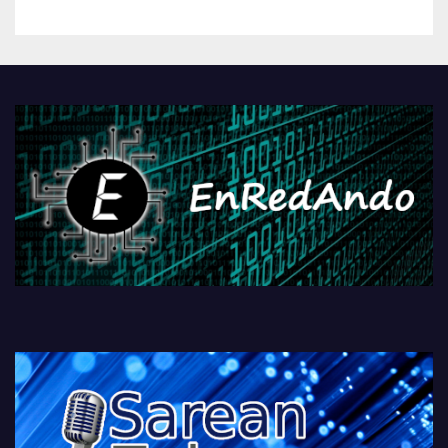
betiko zigorra
Androidengatik eta
PlayStationeko bideojoko
fisikoen amaiera