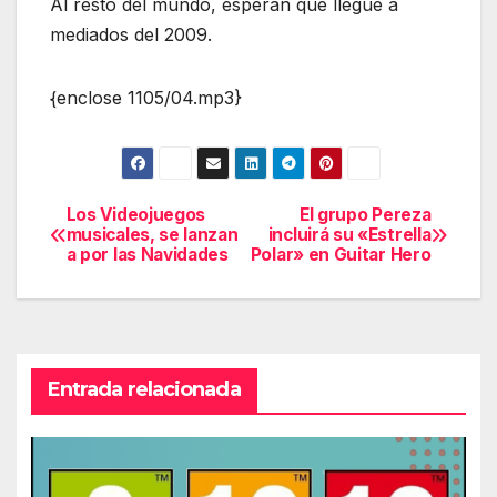
Al resto del mundo, esperan que llegue a
mediados del 2009.
{enclose 1105/04.mp3}
Los Videojuegos
El grupo Pereza
Navegación
musicales, se lanzan
incluirá su «Estrella
a por las Navidades
Polar» en Guitar Hero
de
entradas
Entrada relacionada