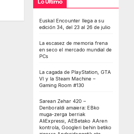
Lo Último
Euskal Encounter llega a su
edición 34, del 23 al 26 de julio
La escasez de memoria frena
en seco el mercado mundial de
PCs
La cagada de PlayStation, GTA
VI y la Steam Machine –
Gaming Room #130
Sarean Zehar 420 –
Denboraldi amaiera: EBko
muga-zerga berriak
AliExpressi, AEBetako AAren
kontrola, Googleri behin betiko
zigorra Androidengatik eta