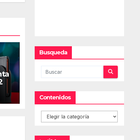
Busqueda
nta
2
Contenidos
Contenidos