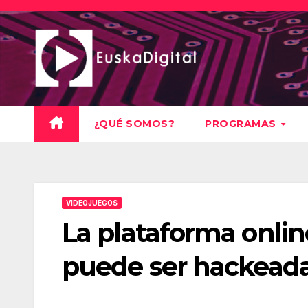
Saltar
al
contenido
¿QUÉ SOMOS?
PROGRAMAS
VIDEOJUEGOS
La plataforma onli
puede ser hackead