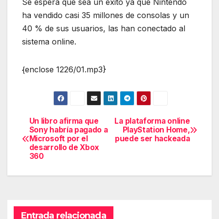
Se espera que sea un éxito ya que Nintendo
ha vendido casi 35 millones de consolas y un
40 % de sus usuarios, las han conectado al
sistema online.
{enclose 1226/01.mp3}
Un libro afirma que
La plataforma online
Navegación
Sony habría pagado a
PlayStation Home,
Microsoft por el
puede ser hackeada
de
desarrollo de Xbox
360
entradas
Entrada relacionada