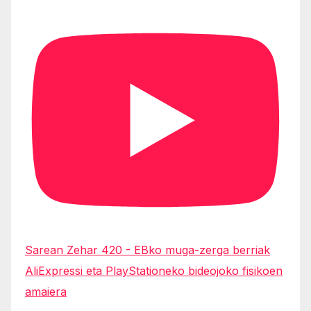
Sarean Zehar 420 - EBko muga-zerga berriak
AliExpressi eta PlayStationeko bideojoko fisikoen
amaiera