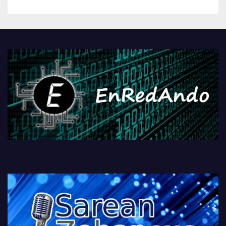
betiko zigorra
Androidengatik eta
PlayStationeko bideojoko
fisikoen amaiera