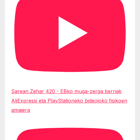
Sarean Zehar 420 - EBko muga-zerga berriak
AliExpressi eta PlayStationeko bideojoko fisikoen
amaiera