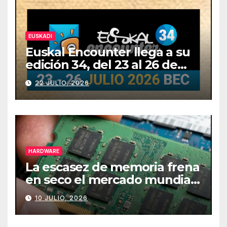
EUSKADI
Euskal Encounter llega a su
edición 34, del 23 al 26 de
julio
22 JULIO, 2026
HARDWARE
La escasez de memoria frena
en seco el mercado mundial
de PCs
10 JULIO, 2026