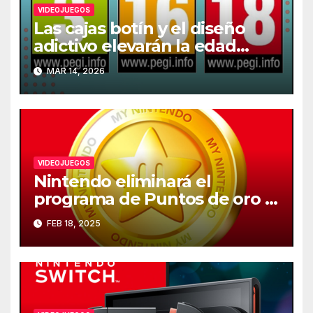
VIDEOJUEGOS
Las cajas botín y el diseño
adictivo elevarán la edad
recomendada de los
MAR 14, 2026
videojuegos en Europa
VIDEOJUEGOS
Nintendo eliminará el
programa de Puntos de oro el
25 de marzo
FEB 18, 2025