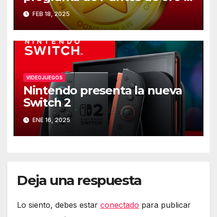
25 de marzo
FEB 18, 2025
VIDEOJUEGOS
Nintendo presenta la nueva
Switch 2
ENE 16, 2025
Deja una respuesta
Lo siento, debes estar
conectado
para publicar