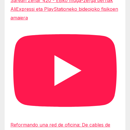
Sarean Zehar 420 - EBko muga-zerga berriak
AliExpressi eta PlayStationeko bideojoko fisikoen
amaiera
Reformando una red de oficina: De cables de