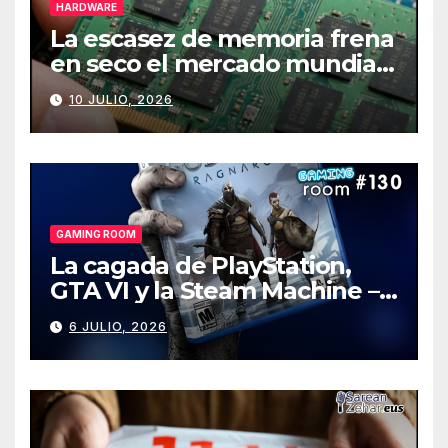
HARDWARE
La escasez de memoria frena
en seco el mercado mundial
de PCs
10 JULIO, 2026
GAMING ROOM
La cagada de PlayStation,
GTA VI y la Steam Machine –
Gaming Room #130
6 JULIO, 2026