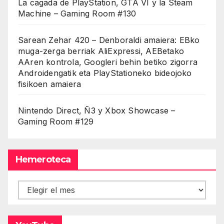
La cagada de PlayStation, GTA VI y la Steam
Machine – Gaming Room #130
Sarean Zehar 420 – Denboraldi amaiera: EBko
muga-zerga berriak AliExpressi, AEBetako
AAren kontrola, Googleri behin betiko zigorra
Androidengatik eta PlayStationeko bideojoko
fisikoen amaiera
Nintendo Direct, Ñ3 y Xbox Showcase –
Gaming Room #129
Hemeroteca
Hemeroteca