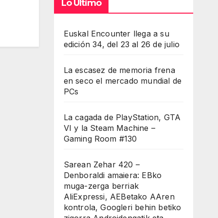
Lo Último
Euskal Encounter llega a su
edición 34, del 23 al 26 de julio
La escasez de memoria frena
en seco el mercado mundial de
PCs
La cagada de PlayStation, GTA
VI y la Steam Machine –
Gaming Room #130
Sarean Zehar 420 –
Denboraldi amaiera: EBko
muga-zerga berriak
AliExpressi, AEBetako AAren
kontrola, Googleri behin betiko
zigorra Androidengatik eta