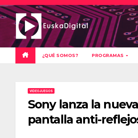
Saltar
al
contenido
¿QUÉ SOMOS?
PROGRAMAS
VIDEOJUEGOS
Sony lanza la nuev
pantalla anti-reflejo