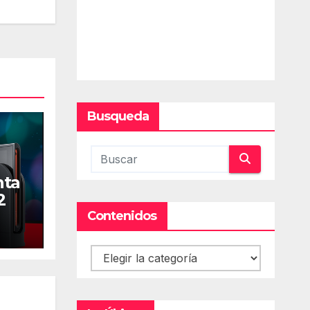
Busqueda
nta
2
Contenidos
Contenidos