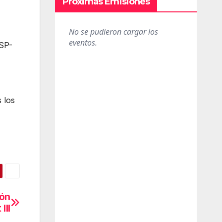
Próximas Emisiones
PSP-
 los
eón
III