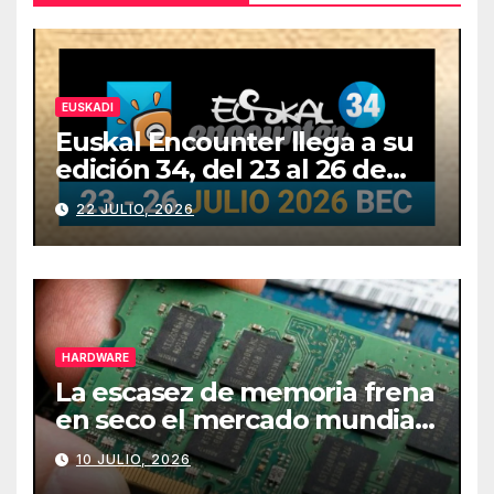
EUSKADI
Euskal Encounter llega a su
edición 34, del 23 al 26 de
julio
22 JULIO, 2026
HARDWARE
La escasez de memoria frena
en seco el mercado mundial
de PCs
10 JULIO, 2026