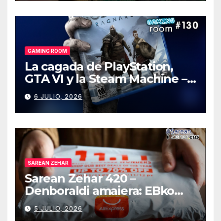
GAMING ROOM
La cagada de PlayStation,
GTA VI y la Steam Machine –
Gaming Room #130
6 JULIO, 2026
SAREAN ZEHAR
Sarean Zehar 420 –
Denboraldi amaiera: EBko
muga-zerga berriak
5 JULIO, 2026
AliExpressi, AEBetako AAren