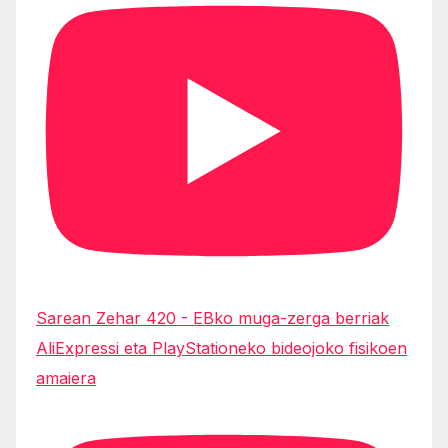
Sarean Zehar 420 - EBko muga-zerga berriak
AliExpressi eta PlayStationeko bideojoko fisikoen
amaiera