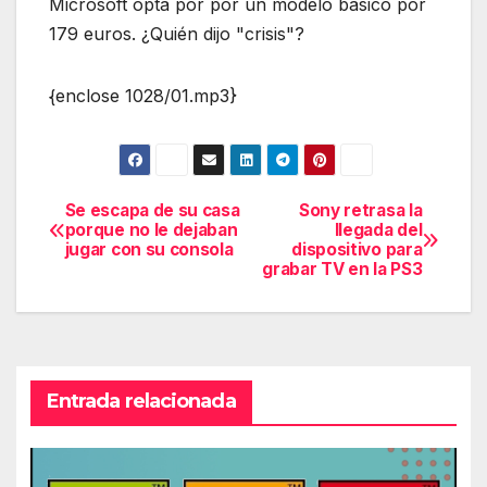
Microsoft opta por por un modelo básico por
179 euros. ¿Quién dijo "crisis"?
{enclose 1028/01.mp3}
Se escapa de su casa
Sony retrasa la
Navegación
porque no le dejaban
llegada del
jugar con su consola
dispositivo para
de
grabar TV en la PS3
entradas
Entrada relacionada