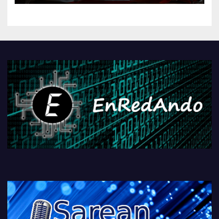
kontrola, Googleri behin
betiko zigorra
Androidengatik eta
PlayStationeko bideojoko
fisikoen amaiera