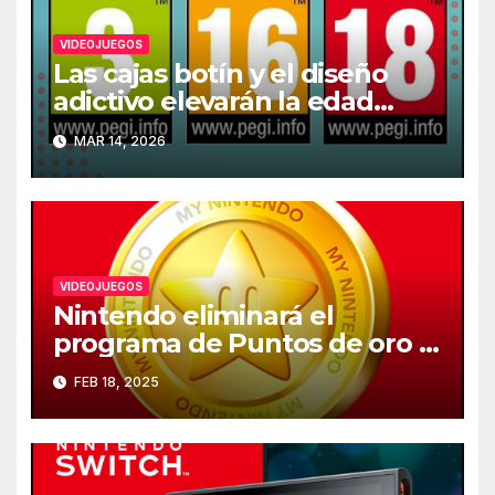
VIDEOJUEGOS
Las cajas botín y el diseño
adictivo elevarán la edad
recomendada de los
MAR 14, 2026
videojuegos en Europa
VIDEOJUEGOS
Nintendo eliminará el
programa de Puntos de oro el
25 de marzo
FEB 18, 2025