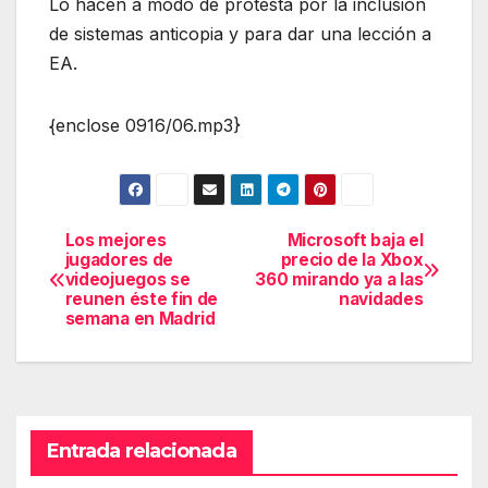
Lo hacen a modo de protesta por la inclusión
de sistemas anticopia y para dar una lección a
EA.
{enclose 0916/06.mp3}
Los mejores
Microsoft baja el
Navegación
jugadores de
precio de la Xbox
videojuegos se
360 mirando ya a las
de
reunen éste fin de
navidades
semana en Madrid
entradas
Entrada relacionada