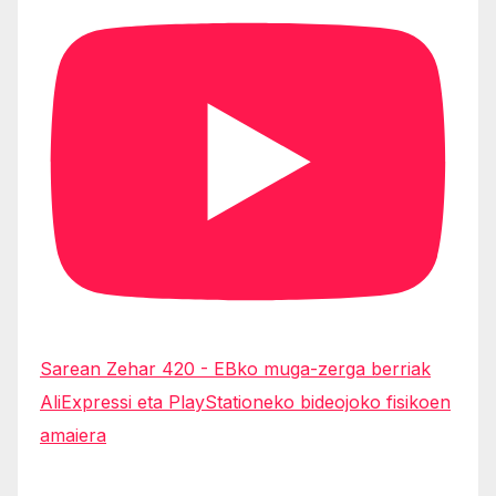
Sarean Zehar 420 - EBko muga-zerga berriak
AliExpressi eta PlayStationeko bideojoko fisikoen
amaiera