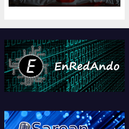
AliExpressi, AEBetako AAren
kontrola, Googleri behin
betiko zigorra
Androidengatik eta
PlayStationeko bideojoko
fisikoen amaiera