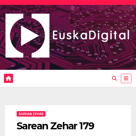
Saltar
al
contenido
SAREAN ZEHAR
Sarean Zehar 179