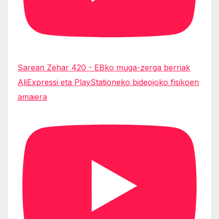
Sarean Zehar 420 - EBko muga-zerga berriak
AliExpressi eta PlayStationeko bideojoko fisikoen
amaiera